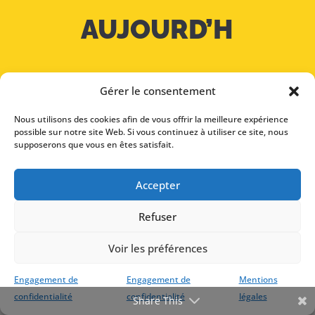
AUJOURD’H
UI
Gérer le consentement
Nous utilisons des cookies afin de vous offrir la meilleure expérience
possible sur notre site Web. Si vous continuez à utiliser ce site, nous
supposerons que vous en êtes satisfait.
CONSULTATION
Accepter
GRATUITE
Refuser
Voir les préférences
Engagement de
Engagement de
Mentions
confidentialité
confidentialité
légales
Share This