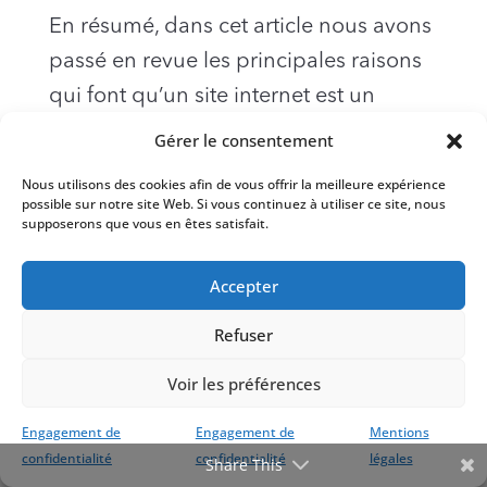
En résumé, dans cet article nous avons
passé en revue les principales raisons
qui font qu’un site internet est un
incontournable pour s’adresser
Gérer le consentement
efficacement à l’acheteur moderne qui
Nous utilisons des cookies afin de vous offrir la meilleure expérience
parcours le net en ce moment même à
possible sur notre site Web. Si vous continuez à utiliser ce site, nous
supposerons que vous en êtes satisfait.
la recherche du type de service que
vous pouvez lui offrir. La mise en place
Accepter
d’un site internet pour votre entreprise
Refuser
est beaucoup plus simple et moins
couteux que vous ne pouvez le croire.
Voir les préférences
Pour toutes ces raisons, la création ou
Engagement de
Engagement de
Mentions
la refonte d’un site internet pour votre
confidentialité
confidentialité
légales
Share This
entreprise devrait être votre priorité