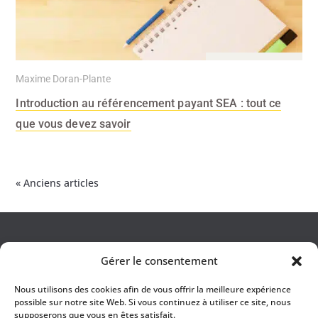
23 Août 2023
Maxime Doran-Plante
Introduction au référencement payant SEA : tout ce
que vous devez savoir
« Anciens articles
Alizé Studio
créateurs de valeur
Gérer le consentement
Alizé Studio est une marque de l'entité
Allié Conseil SARL
Nous utilisons des cookies afin de vous offrir la meilleure expérience
possible sur notre site Web. Si vous continuez à utiliser ce site, nous
© 2023 –
Allié Conseil SARL
– Tous droits réservés
supposerons que vous en êtes satisfait.