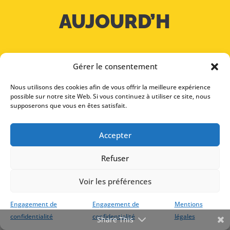
AUJOURD’H
UI
Gérer le consentement
Nous utilisons des cookies afin de vous offrir la meilleure expérience
possible sur notre site Web. Si vous continuez à utiliser ce site, nous
supposerons que vous en êtes satisfait.
CONSULTATION
Accepter
GRATUITE
Refuser
Voir les préférences
Engagement de
Engagement de
Mentions
confidentialité
confidentialité
légales
Share This