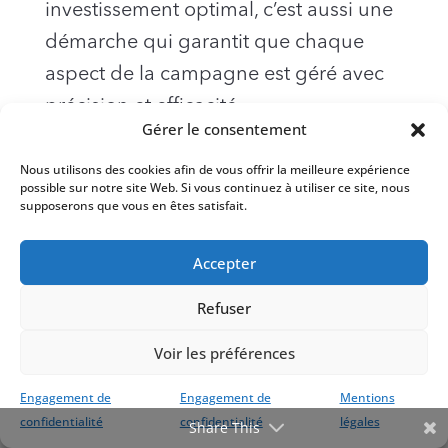
investissement optimal, c’est aussi une
démarche qui garantit que chaque
aspect de la campagne est géré avec
précision et efficacité.
Gérer le consentement
Votre entreprise mérite le meilleur. Nos
Nous utilisons des cookies afin de vous offrir la meilleure expérience
possible sur notre site Web. Si vous continuez à utiliser ce site, nous
experts sont là pour vous guider, vous
supposerons que vous en êtes satisfait.
conseiller et optimiser chaque aspect
de vos campagnes pour des résultats
Accepter
optimaux.
Refuser
Si vous êtes prêt à passer à la vitesse
Voir les préférences
supérieure et à tirer le meilleur parti de
Engagement de
Engagement de
Mentions
vos initiatives SEA, nous sommes là
confidentialité
confidentialité
légales
Share This
pour vous aider. Contactez-nous dès