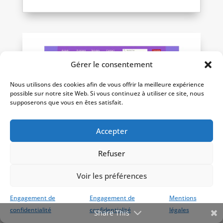
Gérer le consentement
Nous utilisons des cookies afin de vous offrir la meilleure expérience
possible sur notre site Web. Si vous continuez à utiliser ce site, nous
supposerons que vous en êtes satisfait.
Accepter
Refuser
7 raisons pourquoi toute entreprise de
Voir les préférences
La Réunion devrait avoir un site
internet en 2024
Engagement de
Engagement de
Mentions
5 Jan 2024
|
Design
,
Marketing Digital
,
Site
confidentialité
confidentialité
légales
Share This
internet
,
Transformation digitale