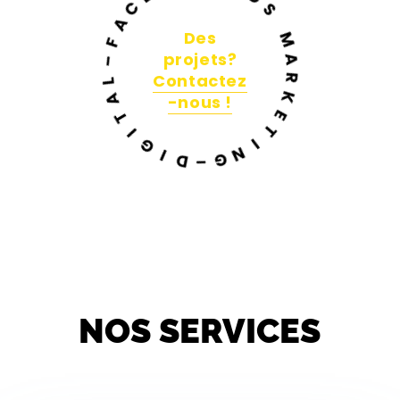
A
A
D
F
S
Des
–
projets?
L
M
­
­
­
A
Contactez
­
­
A
T
-nous !
R
I
K
G
E
I
T
D
I
–
N
G
NOS SERVICES