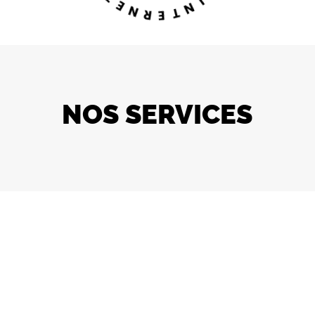
–
R
I
E
N
T
NOS SERVICES
CRÉATION SITE E-COMMERCE
Sites e-commerce
responsive design
au