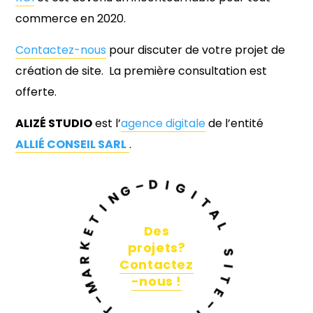
commerce en 2020.
Contactez-nous
pour discuter de votre projet de
création de site. La première consultation est
offerte.
ALIZÉ STUDIO
est l’
agence digitale
de l’entité
ALLIÉ CONSEIL SARL
.
G
–
D
N
I
I
G
T
E
I
T
K
Des
A
R
projets?
A
L
­
­
­
Contactez
­
M
­
­
S
–
-nous !
T
I
T
E
E
N