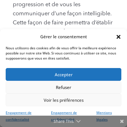
progression et de vous les
communiquer d’une façon intelligible.
Cette façon de faire permettra d’établir
une relation de confiance sur le long
Gérer le consentement
terme, ce qui est nécessaire à toute
Nous utilisons des cookies afin de vous offrir la meilleure expérience
bonne démarche SEO.
possible sur notre site Web. Si vous continuez à utiliser ce site, nous
supposerons que vous en êtes satisfait.
Une bonne agence SEO se reconnaît
au fait qu’elle ne fait pas que répondre
Accepter
à vos questions et qu’elle s’intéresse à
Refuser
vous et à votre projet en vous posant
Voir les préférences
des questions pertinentes sur votre
entreprise, votre industrie et vos
Engagement de
Engagement de
Mentions
objectifs.
confidentialité
confidentialité
légales
Share This